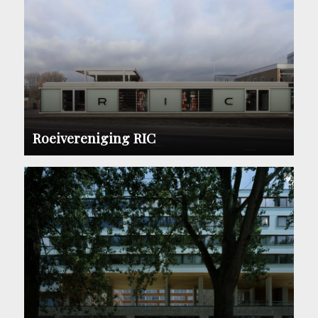
Roeivereniging RIC