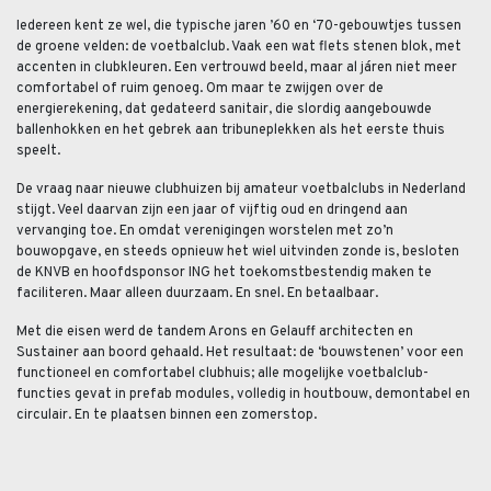
Iedereen kent ze wel, die typische jaren ’60 en ‘70-gebouwtjes tussen
de groene velden: de voetbalclub. Vaak een wat flets stenen blok, met
accenten in clubkleuren. Een vertrouwd beeld, maar al járen niet meer
comfortabel of ruim genoeg. Om maar te zwijgen over de
energierekening, dat gedateerd sanitair, die slordig aangebouwde
ballenhokken en het gebrek aan tribuneplekken als het eerste thuis
speelt.
De vraag naar nieuwe clubhuizen bij amateur voetbalclubs in Nederland
stijgt. Veel daarvan zijn een jaar of vijftig oud en dringend aan
vervanging toe. En omdat verenigingen worstelen met zo’n
bouwopgave, en steeds opnieuw het wiel uitvinden zonde is, besloten
de KNVB en hoofdsponsor ING het toekomstbestendig maken te
faciliteren. Maar alleen duurzaam. En snel. En betaalbaar.
Met die eisen werd de tandem Arons en Gelauff architecten en
Sustainer aan boord gehaald. Het resultaat: de ‘bouwstenen’ voor een
functioneel en comfortabel clubhuis; alle mogelijke voetbalclub-
functies gevat in prefab modules, volledig in houtbouw, demontabel en
circulair. En te plaatsen binnen een zomerstop.