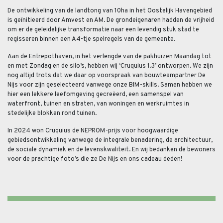
De ontwikkeling van de landtong van 10ha in het Oostelijk Havengebied
is geïnitieerd door Amvest en AM. De grondeigenaren hadden de vrijheid
om er de geleidelijke transformatie naar een levendig stuk stad te
regisseren binnen een A4-tje spelregels van de gemeente.
Aan de Entrepothaven, in het verlengde van de pakhuizen Maandag tot
en met Zondag en de silo’s, hebben wij ‘Cruquius 1.3’ ontworpen. We zijn
nog altijd trots dat we daar op voorspraak van bouwteampartner De
Nijs voor zijn geselecteerd vanwege onze BIM-skills. Samen hebben we
hier een lekkere leefomgeving gecreëerd, een samenspel van
waterfront, tuinen en straten, van woningen en werkruimtes in
stedelijke blokken rond tuinen.
In 2024 won Cruquius de NEPROM-prijs voor hoogwaardige
gebiedsontwikkeling vanwege de integrale benadering, de architectuur,
de sociale dynamiek en de levenskwaliteit. En wij bedanken de bewoners
voor de prachtige foto’s die ze De Nijs en ons cadeau deden!