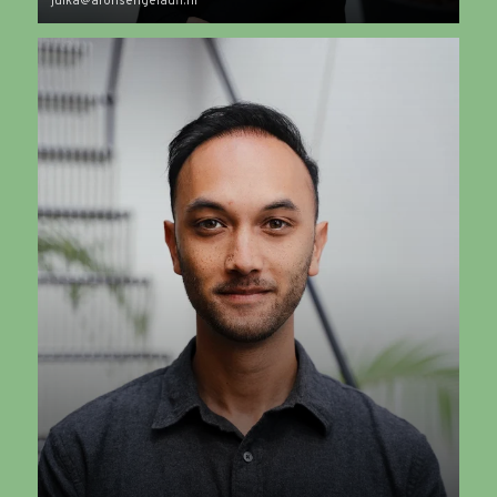
julka@aronsengelauff.nl