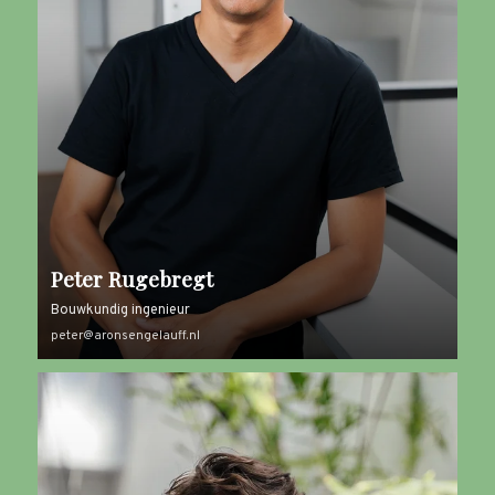
Peter Rugebregt
Bouwkundig ingenieur
peter@aronsengelauff.nl